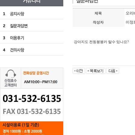
오리
제목
이정
작성자
강아지도 전동붕붕카 탈수 있나요?