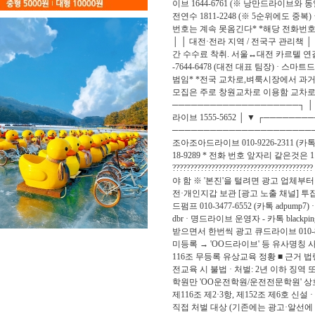
이브 1644-6761 (※ 낭만드라이브와 동일 번
전연수 1811-2248 (※ 5순위에도 
번호는 계속 못옴긴다* *해당 전화번호추
│ │ 대전·전라 지역 / 전국구 관리책
간 수수료 착취. 서울↔대전 카르텔 연
-7644-6478 (대전 대표 팀장) · 
범임* *전국 교차로,벼룩시장에서 과거
모집은 주로 창원교차로 이용함 교차로가
────────────────────┐ │ 
라이브 1555-5652 │ ▼ ┌─────
────────────────────────┘
조아조아드라이브 010-9226-2311 (카톡채
18-9289 * 전화 번호 앞자리 같은것은 1명이
?????????????????????????
야 함 ※ '본진'을 털려면 광고 업체부터
전·개인지갑 보관 [광고 노출 채널] 투잡커넥터
드펌프 010-3477-6552 (카톡 adpump7) 
dbr · 명드라이브 운영자 - 카톡 black
받으면서 한번씩 광고 큐드라이브 010-8885-6628
미등록 → 'OO드라이브' 등 유사명칭 
116조 무등록 유상교육 정황 ■ 근거 법
전교육 시 불법 · 처벌: 2년 이하 징역 또
학원만 'OO운전학원/운전전문학원' 상호 사
제116조 제2·3항, 제152조 제6호 신설
직접 처벌 대상 (기존에는 광고·알선에