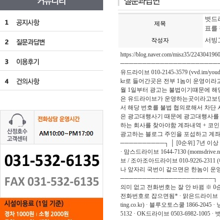
벗드라
제목
표를
서빙
작성자
https://blog.naver.com/misz
───────────────────────
유드라이브 010-2145-3579 (vvd.
kr로 들어간곳은 전부 1놈이 운영이라
월 1일부터 광고는 불법이기떄문에 해
은 유드라이브가 운영하는곳이라고보면
서 해당 번호를 불법 협의로해서 차
은 광고대행사기 때문에 광고대행사를
하는 회사를 찾아야함 계좌내역 + 코
광고하는 블로그 주인을 포섭하고 계좌거
──────────┐ │ [0순위] 7년 이상 
· 맘스드라이브 1644-7130 (momsdr
브 / 조아조아드라이브 010-9226-2311
나 앞자리 국번이 같으면은 한놈이 운영
─────────────────────┐ 
의미 없고 전화번호는 잘 안 바뀜 ※ 0
전화번호로 잡으면됨* · 맑은드라이브 1533-53
ting.co.kr) · 블루오토스쿨 1866-20
5132 · OK드라이브 0503-6982-1005 ·