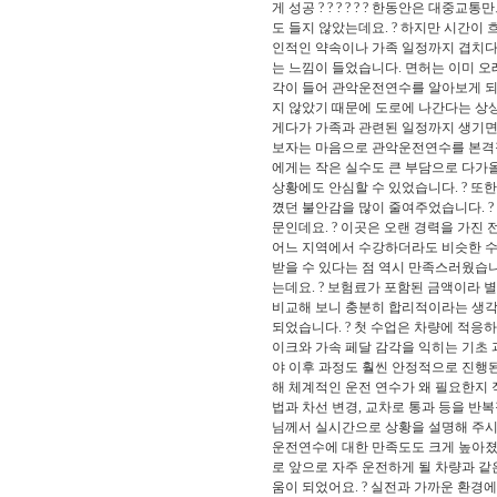
게 성공 ? ? ? ? ? ? 한동안은 
도 들지 않았는데요. ? 하지만 시간이
인적인 약속이나 가족 일정까지 겹치다
는 느낌이 들었습니다. 면허는 이미 오
각이 들어 관악운전연수를 알아보게 되
지 않았기 때문에 도로에 나간다는 상상
게다가 가족과 관련된 일정까지 생기면서
보자는 마음으로 관악운전연수를 본격적
에게는 작은 실수도 큰 부담으로 다가올
상황에도 안심할 수 있었습니다. ? 또
꼈던 불안감을 많이 줄여주었습니다. ?
문인데요. ? 이곳은 오랜 경력을 가진
어느 지역에서 수강하더라도 비슷한 수
받을 수 있다는 점 역시 만족스러웠습니다.
는데요. ? 보험료가 포함된 금액이라 
비교해 보니 충분히 합리적이라는 생각
되었습니다. ? 첫 수업은 차량에 적응
이크와 가속 페달 감각을 익히는 기초
야 이후 과정도 훨씬 안정적으로 진행된
해 체계적인 운전 연수가 왜 필요한지 
법과 차선 변경, 교차로 통과 등을 반
님께서 실시간으로 상황을 설명해 주시고
운전연수에 대한 만족도도 크게 높아졌습
로 앞으로 자주 운전하게 될 차량과 같
움이 되었어요. ? 실전과 가까운 환경