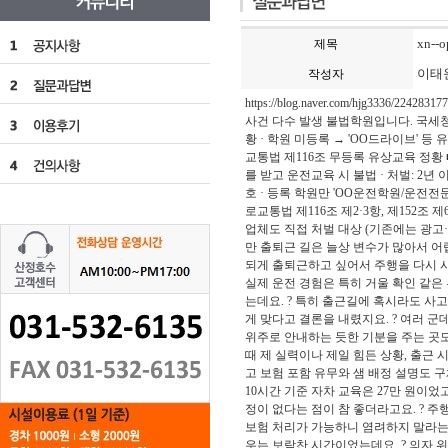
xn-
제목
이태
작성자
https://blog.naver.com/hjg
사건 다수 발생 불법학원입니다. 국세청 
황 · 학원 미등록 → 'OO드라이브' 
교통법 제116조 무등록 유상교육 정황 ■
를 받고 운전교육 시 불법 · 처벌: 2년 
호 · 등록 학원만 'OO운전학원/운전전문학원
로교통법 제116조 제2·3항, 제152조 제
업체도 직접 처벌 대상 (기존에는 광고·
만 출퇴근 길은 늘상 변수가 많아서 어렵
되게 출퇴근하고 싶어서 주행을 다시 
실제 운전 경험은 특히 거울 확인 같은
는데요. ? 특히 출근길에 혹시라도 사고
게 맞다고 결론을 내렸지요. ? 여러 
위주로 안내하는 듯한 기분을 주는 곳도 
때 제 실력이나 제일 힘든 상황, 출근 
고 보험 포함 유무와 샘 배정 설명도 
10시간 기준 자차 교육은 27만 원이었고
정이 없다는 점이 참 좋더라고요. ? 
보험 처리가 가능하니 염려하지 말라는 
우는 보람찬 시간이었는데요. ? 의자 